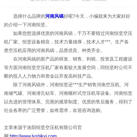
选择什么品牌的
河南风镐
好呢?今天，小编就来为大家好好
的介绍一下河南恒坚。
如果您想选择优质的河南风镐，千万不要错过河南恒坚空压
机厂家。恒坚设备精良，技术力量雄厚，技术人才***。生产各
类空压机应用的河南风镐，品质优良、种类齐全。
在河南风镐的新产品的研发、销售、利税、投资及工程建设
等方面河南恒坚空压机厂家有着较大发展空间，同恒坚时公司不
断的投入人力物力和资金以开发高科技产品。
除了河南风镐外，河南恒坚还***生产销售河南空压机、河
南储气罐、河南潜孔钻车、河南螺杆式空压机等设备。河南恒坚
以先进的管理体系、完善的规章制度、优质的售后服务，得到了
社会各界的广泛赞誉，如有需求，欢迎咨询选购。
文章来源于洛阳恒坚空压机有限公司官
网:
http://www.lyshjkyj.com